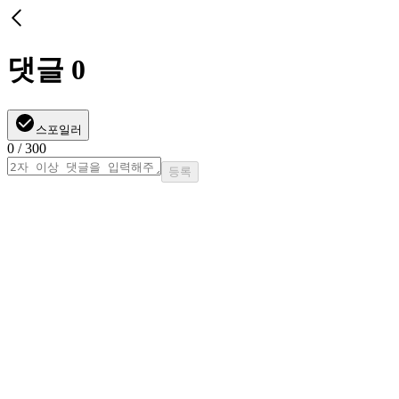
댓글
0
스포일러
0
/ 300
등록