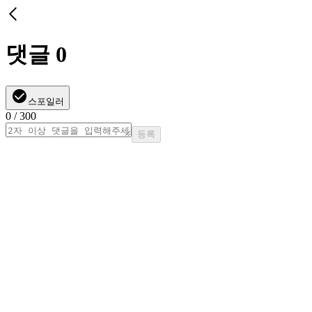
댓글
0
스포일러
0
/ 300
등록