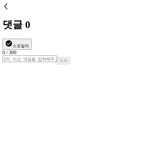
댓글
0
스포일러
0
/ 300
등록