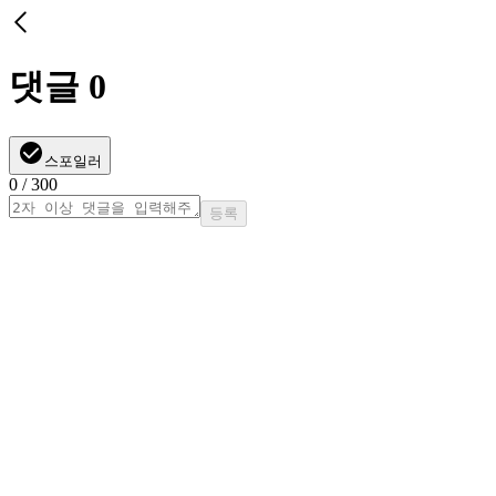
댓글
0
스포일러
0
/ 300
등록