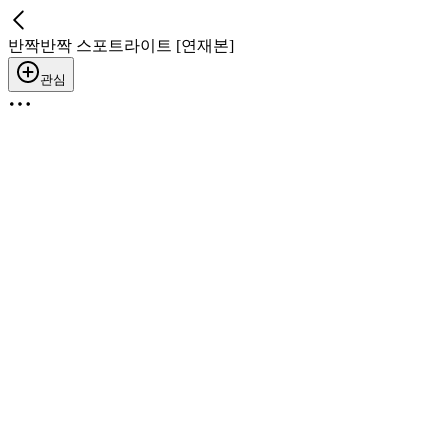
반짝반짝 스포트라이트 [연재본]
관심