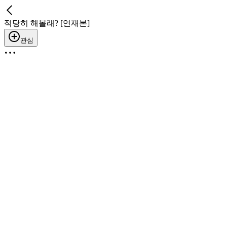
적당히 해볼래? [연재본]
관심