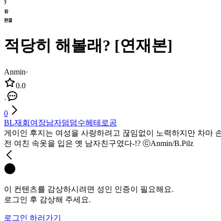
적당히 해볼래? [연재본]
Anmin
·
0.0
·
0
BL
재회
여장남자
덤덤수
헤테로공
게이인 후지는 여성을 사랑하려고 끊임없이 노력하지만 차마 손을 
전 여친 속옷을 입은 옛 남자친구였다-!? ⓒAnmin/B.Pilz
이 컨텐츠를 감상하시려면 성인 인증이 필요해요.
로그인 후 감상해 주세요.
로그인 하러가기