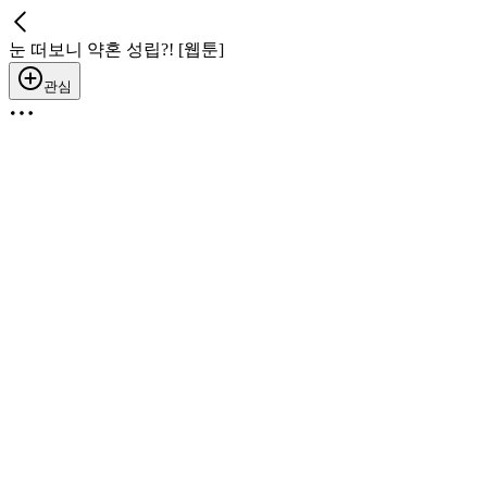
눈 떠보니 약혼 성립?! [웹툰]
관심