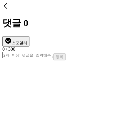
댓글
0
스포일러
0
/ 300
등록