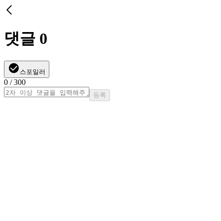
댓글
0
스포일러
0
/ 300
등록