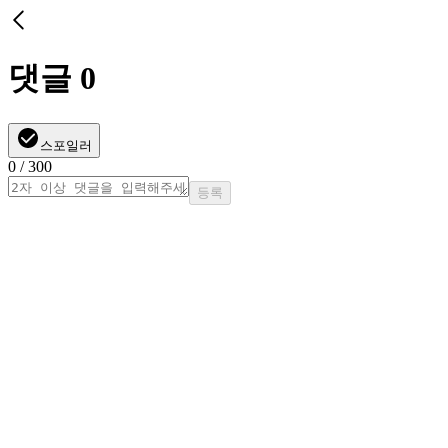
댓글
0
스포일러
0
/ 300
등록