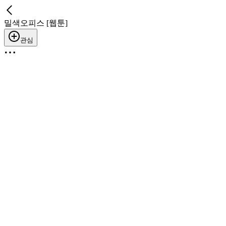
밀색오피스 [웹툰]
관심