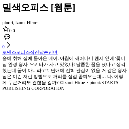
밀색오피스 [웹툰]
pinori, Izumi Hiroe
·
0.0
·
0
로맨스
오피스
직진남
순진녀
술에 취해 집에 돌아온 메이. 아침에 깨어나니 왠지 옆에 '꽃미
남 안경 왕자' 오키타가 자고 있었다! 달콤한 꿈을 꿨다고 생각
했는데 꿈이 아니라고?! 연애에 전혀 관심이 없을 거 같은 왕자
님은 이런 저런 방법으로 거리를 점점 좁혀오는데… 나, 이렇
게 두근거려도 괜찮을 걸까? ©Izumi Hiroe・​pinori/STARTS
PUBLISHING CORPORATION