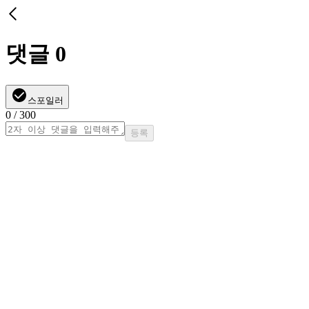
댓글
0
스포일러
0
/ 300
등록