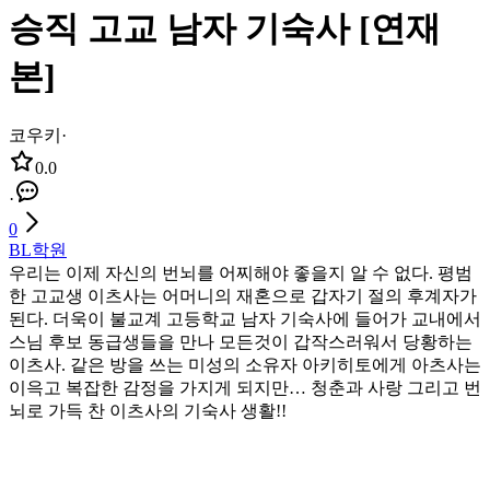
승직 고교 남자 기숙사 [연재
본]
코우키
·
0.0
·
0
BL
학원
우리는 이제 자신의 번뇌를 어찌해야 좋을지 알 수 없다. 평범
한 고교생 이츠사는 어머니의 재혼으로 갑자기 절의 후계자가
된다. 더욱이 불교계 고등학교 남자 기숙사에 들어가 교내에서
스님 후보 동급생들을 만나 모든것이 갑작스러워서 당황하는
이츠사. 같은 방을 쓰는 미성의 소유자 아키히토에게 아츠사는
이윽고 복잡한 감정을 가지게 되지만… 청춘과 사랑 그리고 번
뇌로 가득 찬 이츠사의 기숙사 생활!!