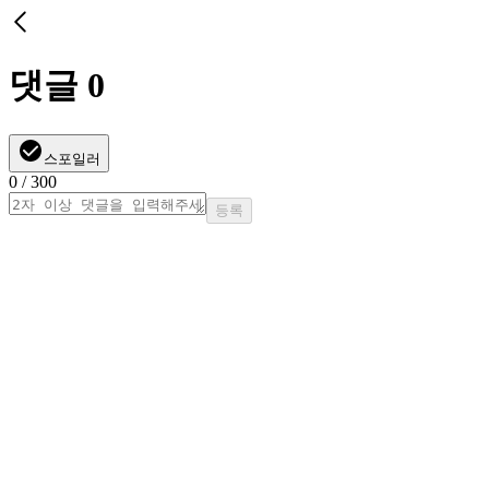
댓글
0
스포일러
0
/ 300
등록