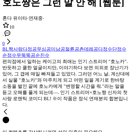
호노짱은 그런 말 안 해 [웹툰]
혼다 유이타
·
연재중
·
10
·
0
BL
짝사랑
다정공
무심공
미남공
절륜공
츤데레공
다정수
단정수
순정수
무뚝뚝공
순진수
편의점에서 일하는 케이고의 최애는 인기 스트리머 "호노카".
반듯하고 쿨한 얼굴이지만, 이야기하다 보면 의외로 장난기가
있어, 그 갭에 매일 빠져들고 있었다. 그러던 어느 날, 계산대에
서 실물 "호노카"와 마주치게 되고 어떤 일을 계기로 한바탕
소동을 벌인 끝에 호노카에게 "변명할 시간을 줘."라는 말을
듣고 오해를 풀게 되는데―. 인기 스트리머×호노짱 신자의 첫
사랑 로맨틱 코미디 BL! ※이 작품은 정식 연재분의 합본입니
다.