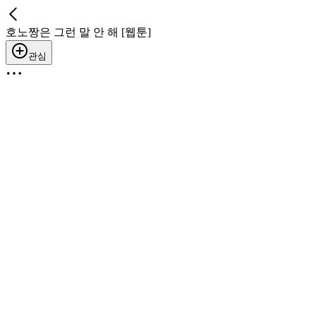
호노짱은 그런 말 안 해 [웹툰]
관심