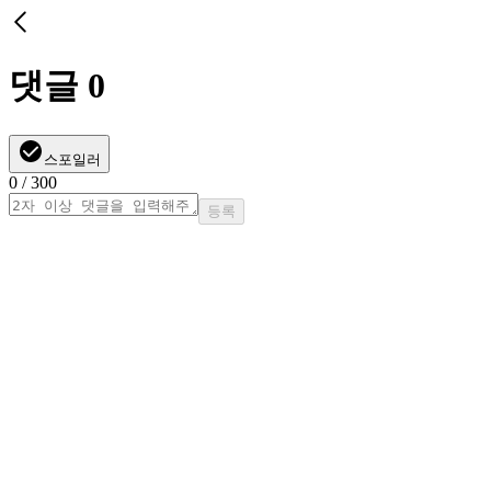
댓글
0
스포일러
0
/ 300
등록