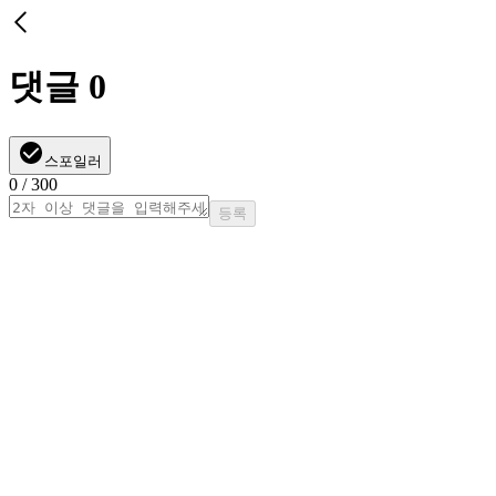
댓글
0
스포일러
0
/ 300
등록