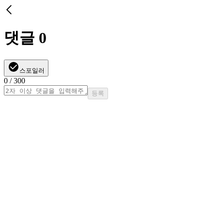
댓글
0
스포일러
0
/ 300
등록