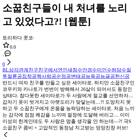
소꿉친구들이 내 처녀를 노리
고 있었다고?! [웹툰]
토리하다 콧코
·
0.0
·
0
BL
삼각관계
친구
친구에서연인
새침수
안경수
미인수
허당수
질
투
절륜공
집착공
짝사랑공
순정공
변태공
능욕공
능글공
헌신공
반드시 여자 친구를 만들고 싶은 세이타로. 하지만 소꿉친구인
코우키와 카나토가 번번이 방해해서 26살이 되어서도 동정인
상태다. 참다못한 세이타로가 두 사람에게 절교를 선언하자…
갑자기 옷이 벗겨지고 아랫도리가 맞닿는데…?! 도망치지 못
하고 두 소꿉친구에게 온몸을 농락당하는 세이타로. 처음 느끼
는 감각에 점점 쾌감을 느끼며 절정에 도달해 버리고… 이미
이성의 한계인데도 두 사람은 멈출 생각을 안 하는데―?! 극S
소꿉친구 콤비 × 고압적인 동정남 치고받는 엉망진창 러브!