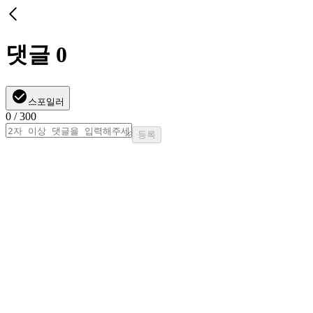
댓글
0
스포일러
0
/ 300
등록