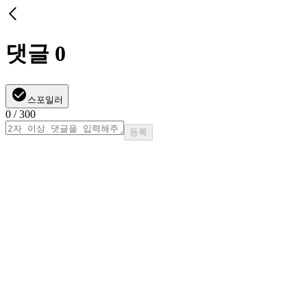
댓글
0
스포일러
0
/ 300
등록