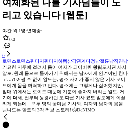
여체화된 나를 기사님들이 노
리고 있습니다 [웹툰]
야칸 외 1명
·
연재중
·
0.0
·
0
로맨스
로맨스판타지
판타지
하렘
삼각관계
다정남
절륜남
직진남
기묘한 저주에 걸려서 몸이 여자가 되어버린 왕립도서관 사서
알토. 원래 몸으로 돌아가기 위해서는 남자에게 안겨야만 한다
고…?! 어쩔 수 없이 알토는, 평소 사이가 좋지 않은 기사 로이
드에게 몸을 허락하고 만다. 평소에는 그렇게나 싫어했지만,
침대 위에서는 로이드 때문에 기분이 좋아져 버리는 알토. 거
기에 더해, 전부터 동경하던 또 다른 기사 륜도 알토에게 이끌
리게 되는데…!? 두 명의 꽃미남 기사와, 여자와 남자의 몸을
넘나드는 알토의 3각 러브 스토리! ⓒDeNIMO