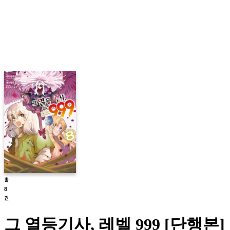
그 열등기사, 레벨 999 [단행본]