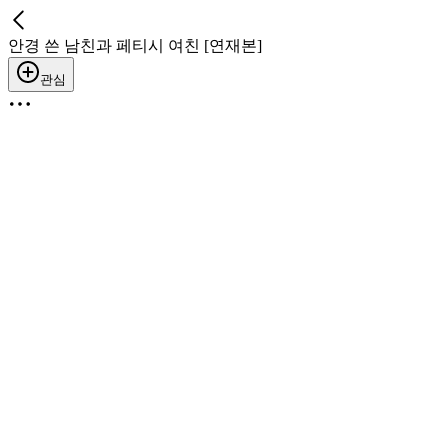
안경 쓴 남친과 페티시 여친 [연재본]
관심