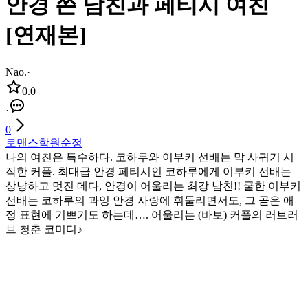
안경 쓴 남친과 페티시 여친
[연재본]
Nao.
·
0.0
·
0
로맨스
학원
순정
나의 여친은 특수하다. 코하루와 이부키 선배는 막 사귀기 시
작한 커플. 최대급 안경 페티시인 코하루에게 이부키 선배는
상냥하고 멋진 데다, 안경이 어울리는 최강 남친!! 쿨한 이부키
선배는 코하루의 과잉 안경 사랑에 휘둘리면서도, 그 곧은 애
정 표현에 기쁘기도 하는데…. 어울리는 (바보) 커플의 러브러
브 청춘 코미디♪