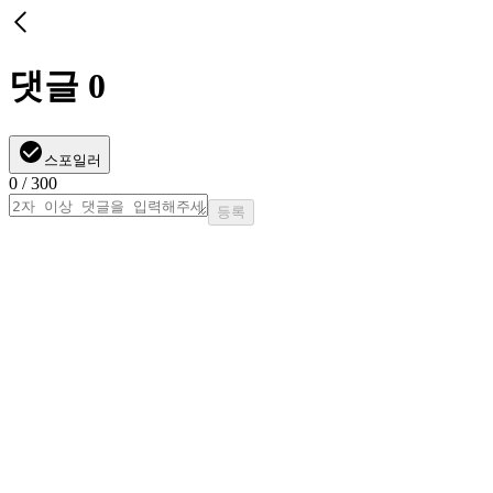
댓글
0
스포일러
0
/ 300
등록