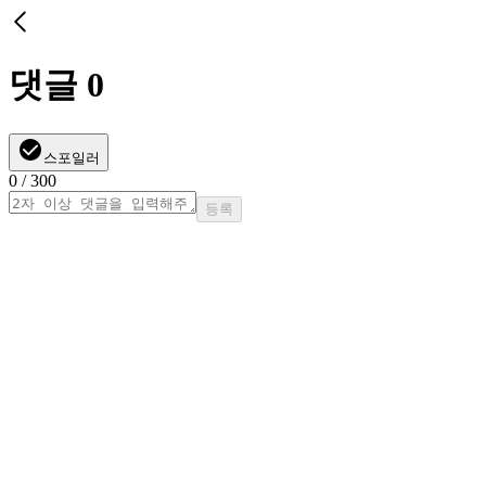
댓글
0
스포일러
0
/ 300
등록