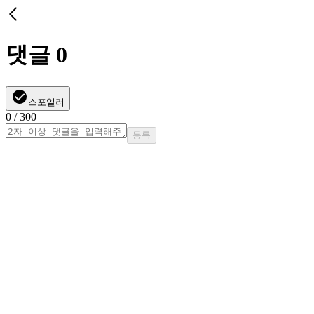
댓글
0
스포일러
0
/ 300
등록