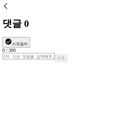
댓글
0
스포일러
0
/ 300
등록