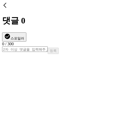
댓글
0
스포일러
0
/ 300
등록