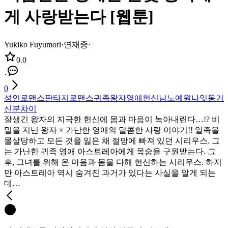
게 사랑받는다 [웹툰]
Yukiko Fuyumori
·
연재중
·
0.0
·
0
성인
로맨스판타지
로맨스
귀족
왕자
영애
헌신남
노예
원나잇
동거
신분차이
잘생긴 왕자의 지극한 헌신에 몸과 마음이 녹아내린다…!? 비
밀을 지닌 왕자 × 가난한 영애의 달콤한 사랑 이야기!! 일족을
몰살당하고 모든 것을 잃은 채 절망에 빠져 있던 시리우스. 그
는 가난한 귀족 영애 아스트레아에게 목숨을 구원받는다. 그
후, 그녀를 위해 온 마음과 몸을 다해 헌신하는 시리우스. 하지
만 아스트레아 역시 숨겨진 과거가 있다는 사실을 알게 되는
데…