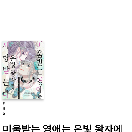
미움받는 영애는 은빛 왕자에