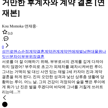
거만한 후계자와 계약 결혼 [연
재본]
Kou Momoka
·
연재중
·
0.0
·
0
성인
로맨스
순정
계약결혼
계약관계
계약연애
재벌남
현대물
원나
잇
신분차이
부부
위장결혼
서로를 더 잘 이해하기 위해, 부부로서의 관계를 깊게 다져야
하지 않겠어? 부주의로 초고가 외제차를 폐차시켜버린 루이.
그녀는 거액의 빚 대신 사연 있는 재벌 2세 카자마 진과 계약
결혼을 하게 된다. 진의 오만한 성격과 낯선 상류층 생활에 당
황하는 루이. 어느 날, 그의 건강이 걱정되어 술을 뺏은 루이에
게 화가 난 진은 벌을 주겠다며 바닥에 그녀를 거칠게 쓰러트
리는데…?!