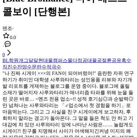
콜보이 [단행본]
덴조
·
0.0
·
0
BL
학원
개그
달달
현대물
캠퍼스물
다정공
대물공
절륜공
유혹수
직진수
잔망수
문란수
적극수
"나 진짜 시게이 ×××의 FAN이 되어버렸어!" 음란한 자위 연구
하기가 취미인 대학생 사루와타리는 성인용품 리뷰와 자기개
발 리포트를 게재하는 블로그를 운영 중이다. 블로그에 올릴
소재가 떨어지자 사루와타리가 매너리즘 타파를 위해 눈을 돌
린 곳은 바로… <멘즈 전용 업소>!! 성적 호기심◎과 순발력◎
만 넘쳐나는 사루와타리는 「♂업소에서 첫 경험을 하기」로
마음먹는다. 그리고 그 사실을 친구 시게이에게 보고하자, 후
회하지 말라는 경고가 돌아온다. 그 말을 들은 척도 안 하고 기
대감에 차 있던 사루와타리 앞에 나타난 사람은…… 놀랍게도
시게이?! 친구를 지명해서 사이가 어색해지긴커녕 미지의 쾌