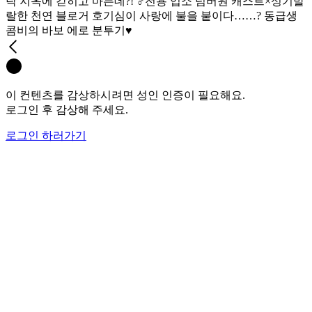
락 지옥에 갇히고 마는데?! ♂전용 업소 넘버원 캐스트×성기발
랄한 천연 블로거 호기심이 사랑에 불을 붙이다……? 동급생
콤비의 바보 에로 분투기♥
이 컨텐츠를 감상하시려면 성인 인증이 필요해요.
로그인 후 감상해 주세요.
로그인 하러가기