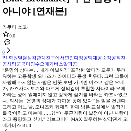
아니야 [연재본]
라쿠타 쇼코
·
0.0
·
0
BL
학원
달달
삼각관계
친구에서연인
다정공
떡대공
순정공
직진
공
사랑꾼공
미인수
오메가버스
알파공
“운명의 상대는… 내가 아닐까?!” 포악한 알파라 모두가 두려
워하는 고등학생 오니즈카 라이타와 동생 후우타. 그런 그들이
사랑해 마지않는 사람은 언뜻 보면 가녀린 미소녀 같은 오메
가, 카즈사다. 보기와 다르게 정의감이 투철한 사나이라 오메
가라는 성에 얽매이지 않고 강하게 살기를 바라는 카즈사였으
나, 의사는 “운명의 상대가 가까운 곳에 있다.”는 말을 건넨다.
그리고 어느 날, 오니즈카 형제와 함께 남은 교실에서 발정기
를 맞이하고 마는데……?! “이 두근거림이 발정이 아닌 사랑이
라고 증명하고 싶어.” 러브코미디 MAX 질주하는 삼각관계 오
메가버스 BL!!