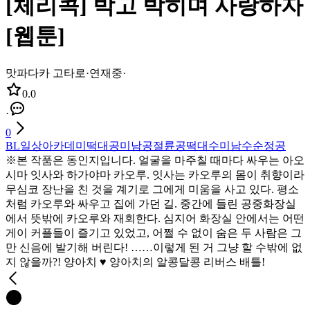
[체리콕] 박고 박히며 사랑하자
[웹툰]
맛파다카 고타로
·
연재중
·
0.0
·
0
BL
일상
아카데미
떡대공
미남공
절륜공
떡대수
미남수
순정공
※본 작품은 동인지입니다. 얼굴을 마주칠 때마다 싸우는 아오
시마 잇사와 하가야마 카오루. 잇사는 카오루의 몸이 취향이라
무심코 장난을 친 것을 계기로 그에게 미움을 사고 있다. 평소
처럼 카오루와 싸우고 집에 가던 길. 중간에 들린 공중화장실
에서 뜻밖에 카오루와 재회한다. 심지어 화장실 안에서는 어떤
게이 커플들이 즐기고 있었고, 어쩔 수 없이 숨은 두 사람은 그
만 신음에 발기해 버린다! ……이렇게 된 거 그냥 할 수밖에 없
지 않을까?! 양아치 ♥ 양아치의 알콩달콩 리버스 배틀!