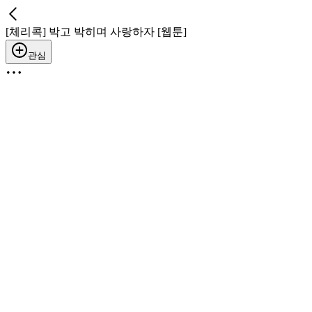
[체리콕] 박고 박히며 사랑하자 [웹툰]
관심