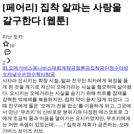
[페어리] 집착 알파는 사랑을
갈구한다 [웹툰]
리난 토카
·
10
·
3
BL
오메가버스
옴니버스
재회
계략공
절륜공
집착공
단정수
아방
수
자낮수
순정수
짝사랑공
사사라 요시키는 학창 시절, 알파 친구인 치카에게 욕정을 품
게 된 것을 계기로 자신이 오메가라는 사실을 혐오하며 살아왔
다. 요시키는 오메가라는 사실을 숨기기 위해 히트를 잠재울
강력한 억제제를 복용하지만, 점차 약이 듣지 않게 되었다. 그
때 친구에게 들은 ‘오메가 전용 업소’를 이용하게 되고, 그곳에
서 만난 ‘무츠키’의 신비로운 분위기와 다정한 에스코트로 그
에게 조금씩 몸과 마음을 열어가는 요시키였지만, 무츠키에게
는 어떤 속셈이 있었는데……? 집착과 재회가 공존하는, 오메
가버스 보이즈 러브.