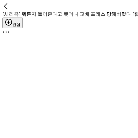
[체리콕] 뭐든지 들어준다고 했더니 교배 프레스 당해버렸다 [웹
관심