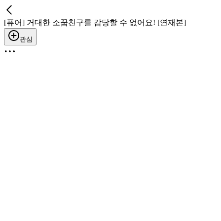
[퓨어] 거대한 소꿉친구를 감당할 수 없어요! [연재본]
관심