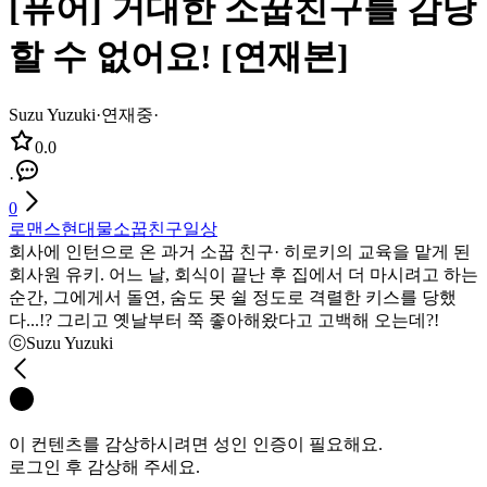
[퓨어] 거대한 소꿉친구를 감당
할 수 없어요! [연재본]
Suzu Yuzuki
·
연재중
·
0.0
·
0
로맨스
현대물
소꿉친구
일상
회사에 인턴으로 온 과거 소꿉 친구· 히로키의 교육을 맡게 된
회사원 유키. 어느 날, 회식이 끝난 후 집에서 더 마시려고 하는
순간, 그에게서 돌연, 숨도 못 쉴 정도로 격렬한 키스를 당했
다...!? 그리고 옛날부터 쭉 좋아해왔다고 고백해 오는데?!
ⓒSuzu Yuzuki
이 컨텐츠를 감상하시려면 성인 인증이 필요해요.
로그인 후 감상해 주세요.