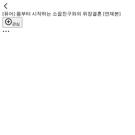
[퓨어] 몸부터 시작하는 소꿉친구와의 위장결혼 [연재본]
관심