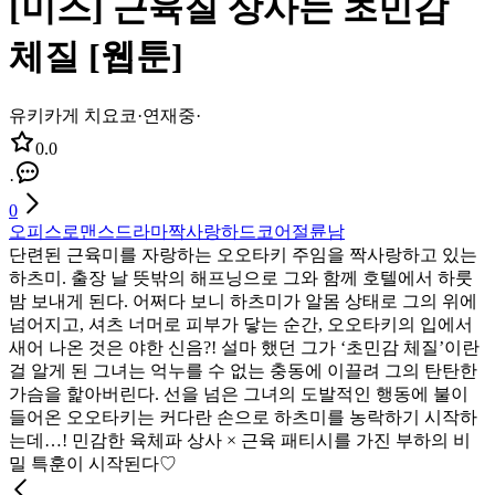
[미즈] 근육질 상사는 초민감
체질 [웹툰]
유키카게 치요코
·
연재중
·
0.0
·
0
오피스
로맨스
드라마
짝사랑
하드코어
절륜남
단련된 근육미를 자랑하는 오오타키 주임을 짝사랑하고 있는
하츠미. 출장 날 뜻밖의 해프닝으로 그와 함께 호텔에서 하룻
밤 보내게 된다. 어쩌다 보니 하츠미가 알몸 상태로 그의 위에
넘어지고, 셔츠 너머로 피부가 닿는 순간, 오오타키의 입에서
새어 나온 것은 야한 신음?! 설마 했던 그가 ‘초민감 체질’이란
걸 알게 된 그녀는 억누를 수 없는 충동에 이끌려 그의 탄탄한
가슴을 핥아버린다. 선을 넘은 그녀의 도발적인 행동에 불이
들어온 오오타키는 커다란 손으로 하츠미를 농락하기 시작하
는데…! 민감한 육체파 상사 × 근육 패티시를 가진 부하의 비
밀 특훈이 시작된다♡