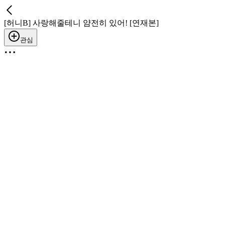
[허니B] 사랑해줄테니 얌전히 있어! [연재본]
관심