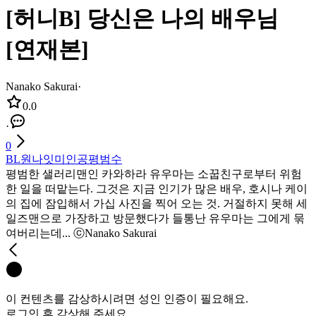
[허니B] 당신은 나의 배우님
[연재본]
Nanako Sakurai
·
0.0
·
0
BL
원나잇
미인공
평범수
평범한 샐러리맨인 카와하라 유우마는 소꿉친구로부터 위험
한 일을 떠맡는다. 그것은 지금 인기가 많은 배우, 호시나 케이
의 집에 잠입해서 가십 사진을 찍어 오는 것. 거절하지 못해 세
일즈맨으로 가장하고 방문했다가 들통난 유우마는 그에게 묶
여버리는데... ⓒNanako Sakurai
이 컨텐츠를 감상하시려면 성인 인증이 필요해요.
로그인 후 감상해 주세요.