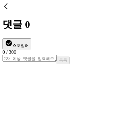
댓글
0
스포일러
0
/ 300
등록