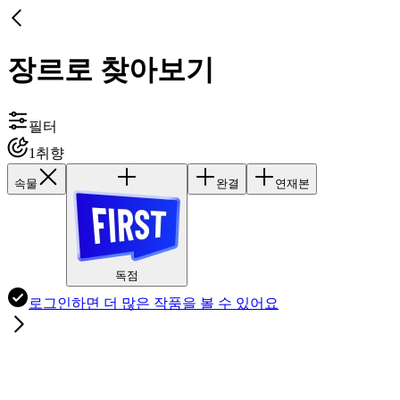
장르로 찾아보기
필터
1
취향
속물
완결
연재본
독점
로그인하면
더 많은 작품
을 볼 수 있어요