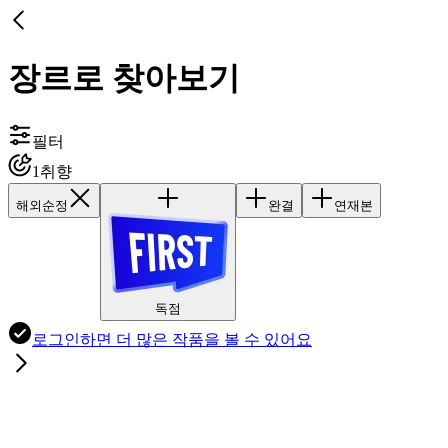
장르로 찾아보기
필터
1
취향
해외순정
완결
연재본
독점
로그인하면
더 많은 작품
을 볼 수 있어요