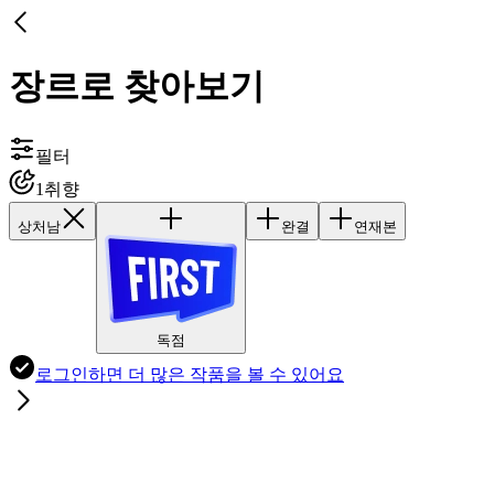
장르로 찾아보기
필터
1
취향
상처남
완결
연재본
독점
로그인하면
더 많은 작품
을 볼 수 있어요