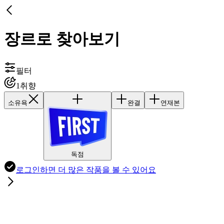
장르로 찾아보기
필터
1
취향
소유욕
완결
연재본
독점
로그인하면
더 많은 작품
을 볼 수 있어요