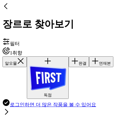
장르로 찾아보기
필터
1
취향
알오물
완결
연재본
독점
로그인하면
더 많은 작품
을 볼 수 있어요