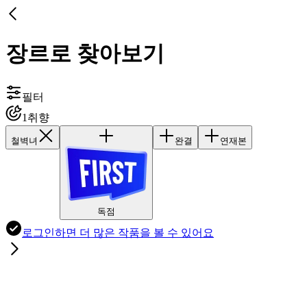
장르로 찾아보기
필터
1
취향
철벽녀
완결
연재본
독점
로그인하면
더 많은 작품
을 볼 수 있어요