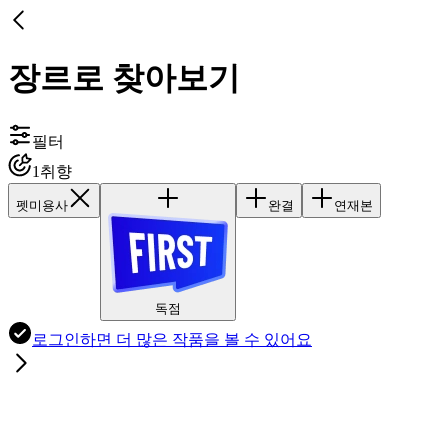
장르로 찾아보기
필터
1
취향
펫미용사
완결
연재본
독점
로그인하면
더 많은 작품
을 볼 수 있어요