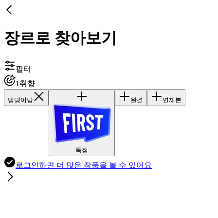
장르로 찾아보기
필터
1
취향
댕댕이남
완결
연재본
독점
로그인하면
더 많은 작품
을 볼 수 있어요